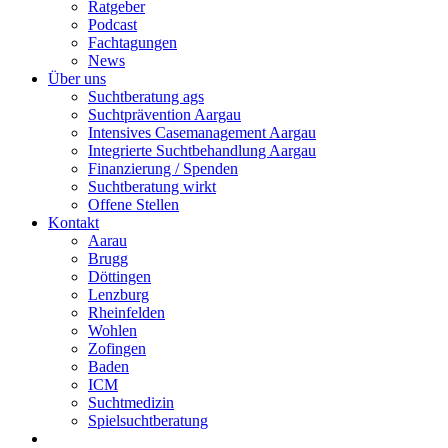
Ratgeber
Podcast
Fachtagungen
News
Über uns
Suchtberatung ags
Suchtprävention Aargau
Intensives Casemanagement Aargau
Integrierte Suchtbehandlung Aargau
Finanzierung / Spenden
Suchtberatung wirkt
Offene Stellen
Kontakt
Aarau
Brugg
Döttingen
Lenzburg
Rheinfelden
Wohlen
Zofingen
Baden
ICM
Suchtmedizin
Spielsuchtberatung