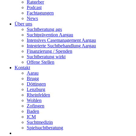
Ratgeber
Podcast
Fachtagungen
News
Über uns
Suchtberatung ags
Suchtprävention Aargau
Intensives Casemanagement Aargau
Integrierte Suchtbehandlung Aargau
Finanzierung / Spenden
Suchtberatung wirkt
Offene Stellen
Kontakt
Aarau
Brugg
Döttingen
Lenzburg
Rheinfelden
Wohlen
Zofingen
Baden
ICM
Suchtmedizin
Spielsuchtberatung