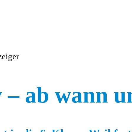
zeiger
 – ab wann u