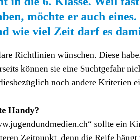
 in die 6. Klasse. Weil fas
ben, möchte er auch eines.
 wie viel Zeit darf es dam
 klare Richtlinien wünschen. Diese habe
rseits können sie eine Suchtgefahr nic
diesbezüglich noch andere Kriterien ei
ste Handy?
ww.jugendundmedien.ch“ sollte ein Ki
äteren Zeitpunkt, denn die Reife hängt