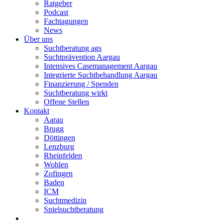
Ratgeber
Podcast
Fachtagungen
News
Über uns
Suchtberatung ags
Suchtprävention Aargau
Intensives Casemanagement Aargau
Integrierte Suchtbehandlung Aargau
Finanzierung / Spenden
Suchtberatung wirkt
Offene Stellen
Kontakt
Aarau
Brugg
Döttingen
Lenzburg
Rheinfelden
Wohlen
Zofingen
Baden
ICM
Suchtmedizin
Spielsuchtberatung